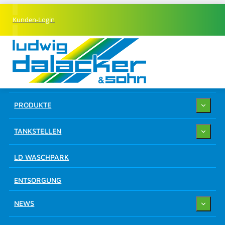
Kunden-Login
UNTERNEHMEN
PRODUKTE
TANKSTELLEN
LD WASCHPARK
ENTSORGUNG
NEWS