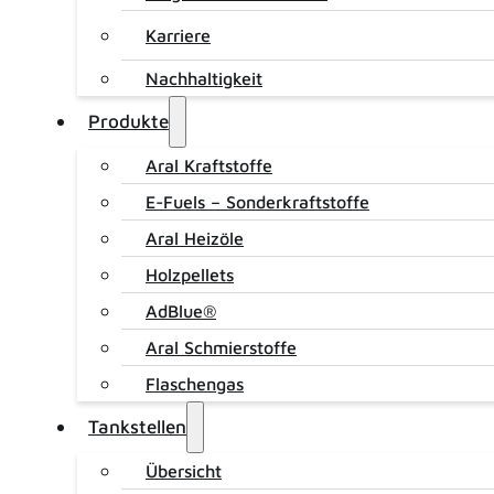
Entsorgung
Karriere
News
Nachhaltigkeit
Produkte
Kontakt
Aral Kraftstoffe
E-Fuels – Sonderkraftstoffe
Aral Heizöle
LD Waschpark
Holzpellets
AdBlue®
Aral Schmierstoffe
Zertifiziert nachhaltige Autowäsche
Flaschengas
Tankstellen
Übersicht