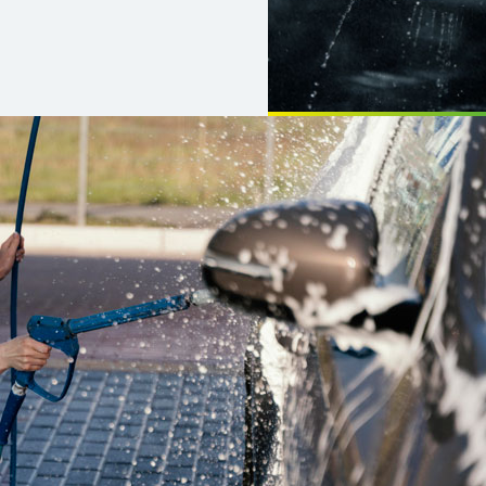
3 SB Was
Egal, ob Sie Ihr Fahrz
es von Anfang bis Ende