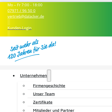
Mo – Fr 7:00 - 18:00
07971 / 96 50 0
vertrieb@dalacker.de
Kunden-Login
Unternehmen
Unternehmen
Produkte
Firmengeschichte
Tankstellen
Unser Team
LD Waschpark
Zertifikate
Mitglieder und Partner