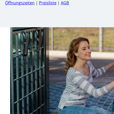
Öffnungszeiten
|
Preisliste
|
AGB