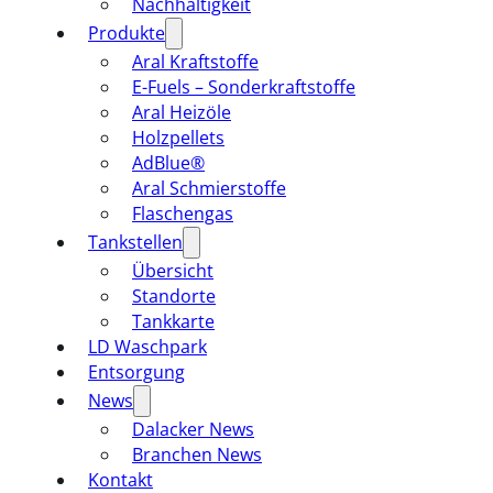
Nachhaltigkeit
Produkte
Aral Kraftstoffe
E-Fuels – Sonderkraftstoffe
Aral Heizöle
Holzpellets
AdBlue®
Aral Schmierstoffe
Flaschengas
Tankstellen
Übersicht
Standorte
Tankkarte
LD Waschpark
Entsorgung
News
Dalacker News
Branchen News
Kontakt