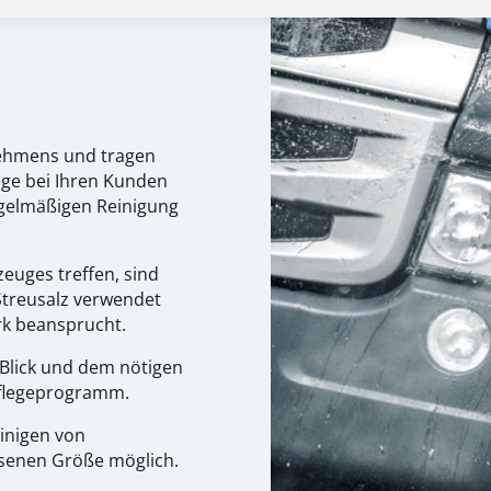
nehmens und tragen
ege bei Ihren Kunden
regelmäßigen Reinigung
euges treffen, sind
 Streusalz verwendet
rk beansprucht.
 Blick und dem nötigen
Pflegeprogramm.
inigen von
ssenen Größe möglich.